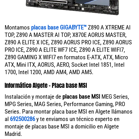
Montamos
placas base GIGABYTE™
Z890 A XTREME AI
TOP, Z890 A MASTER AI TOP, X870E AORUS MASTER,
Z890 A ELITE X ICE, Z890 AORUS PRO ICE, Z890 AORUS
PRO ICE, Z890 A ELITE WF7 ICE, Z890 A ELITE WIFI7,
Z890 GAMING X WIFI7 en formatos E-ATX, ATX, Micro
ATX, Mini ITX, AORUS, AERO, Socket Intel 1851, Intel
1700, Intel 1200, AMD AM4, AMD AM5.
Informático Algete - Placa base MSI
Instalación y montaje de
placas base MSI
MEG Series,
MPG Series, MAG Series, Performance Gaming, PRO
Series. Para montar placa base MSI en Algete llámanos
al
692500286
y te enviamos un técnico experto en
montaje de placas base MSI a domicilio en Algete
Madrid.