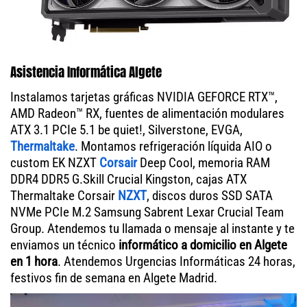
Asistencia Informática Algete
Instalamos tarjetas gráficas NVIDIA GEFORCE RTX™,
AMD Radeon™ RX, fuentes de alimentación modulares
ATX 3.1 PCIe 5.1 be quiet!, Silverstone, EVGA,
Thermaltake
. Montamos refrigeración líquida AIO o
custom EK NZXT
Corsair
Deep Cool, memoria RAM
DDR4 DDR5 G.Skill Crucial Kingston, cajas ATX
Thermaltake Corsair
NZXT
, discos duros SSD SATA
NVMe PCIe M.2 Samsung Sabrent Lexar Crucial Team
Group. Atendemos tu llamada o mensaje al instante y te
enviamos un técnico
informático a domicilio en Algete
en 1 hora
. Atendemos Urgencias Informáticas 24 horas,
festivos fin de semana en Algete Madrid.