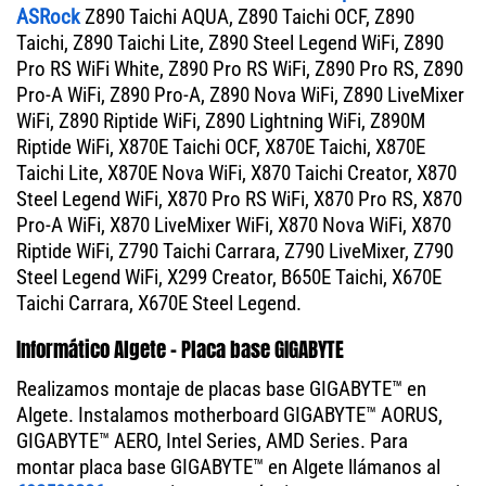
ASRock
Z890 Taichi AQUA, Z890 Taichi OCF, Z890
Taichi, Z890 Taichi Lite, Z890 Steel Legend WiFi, Z890
Pro RS WiFi White, Z890 Pro RS WiFi, Z890 Pro RS, Z890
Pro-A WiFi, Z890 Pro-A, Z890 Nova WiFi, Z890 LiveMixer
WiFi, Z890 Riptide WiFi, Z890 Lightning WiFi, Z890M
Riptide WiFi, X870E Taichi OCF, X870E Taichi, X870E
Taichi Lite, X870E Nova WiFi, X870 Taichi Creator, X870
Steel Legend WiFi, X870 Pro RS WiFi, X870 Pro RS, X870
Pro-A WiFi, X870 LiveMixer WiFi, X870 Nova WiFi, X870
Riptide WiFi, Z790 Taichi Carrara, Z790 LiveMixer, Z790
Steel Legend WiFi, X299 Creator, B650E Taichi, X670E
Taichi Carrara, X670E Steel Legend.
Informático Algete - Placa base GIGABYTE
Realizamos montaje de placas base GIGABYTE™ en
Algete. Instalamos motherboard GIGABYTE™ AORUS,
GIGABYTE™ AERO, Intel Series, AMD Series. Para
montar placa base GIGABYTE™ en Algete llámanos al